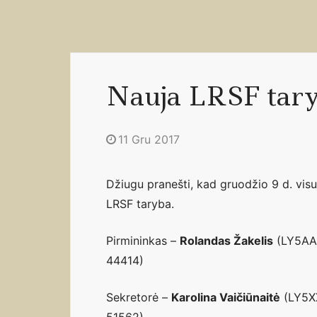
Nauja LRSF tar
11 Gru 2017
Džiugu pranešti, kad gruodžio 9 d. visu
LRSF taryba.
Pirmininkas –
Rolandas Žakelis
(LY5AA)
44414)
Sekretorė –
Karolina Vaičiūnaitė
(LY5XX