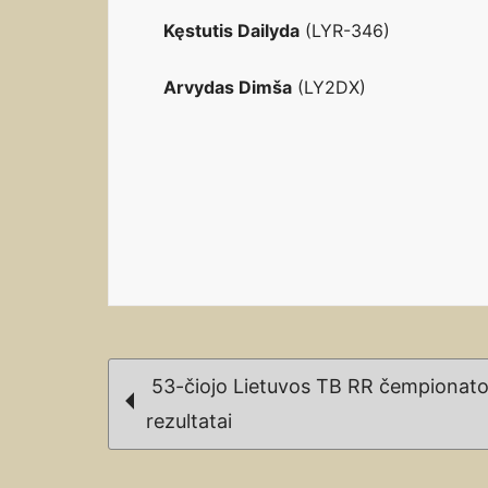
Kęstutis Dailyda
(LYR-346)
Arvydas Dimša
(LY2DX)
Post
53-čiojo Lietuvos TB RR čempionat
navigation
rezultatai