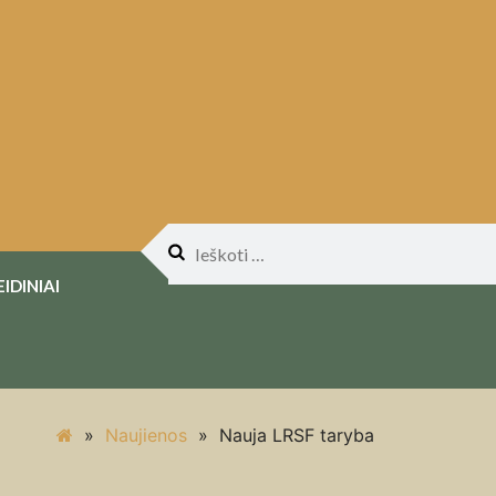
Ieškoti:
EIDINIAI
»
Naujienos
»
Nauja LRSF taryba