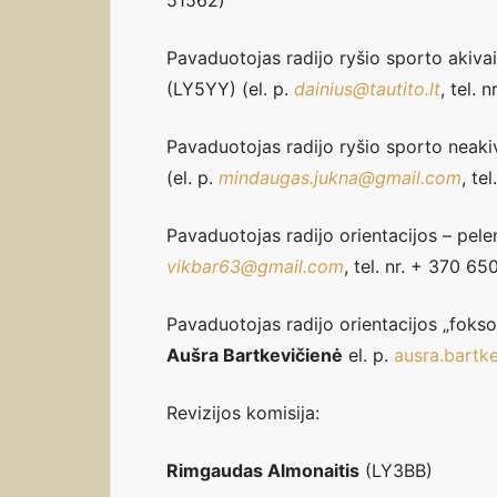
51562)
Pavaduotojas radijo ryšio sporto aki
(LY5YY)
(el. p.
dainius@tautito.lt
, tel.
Pavaduotojas radijo ryšio sporto nea
(el. p.
mindaugas.jukna@gmail.com
, te
Pavaduotojas radijo orientacijos – pel
vikbar63@gmail.com
, tel. nr. + 370 6
Pavaduotojas radijo orientacijos „fokso
Aušra Bartkevičienė
el. p.
ausra.bartk
Revizijos komisija:
Rimgaudas Almonaitis
(LY3BB)