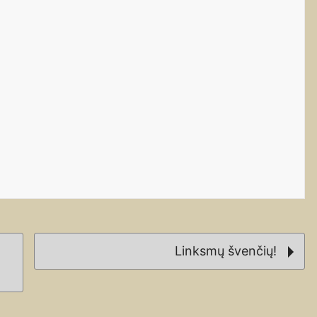
o
Linksmų švenčių!