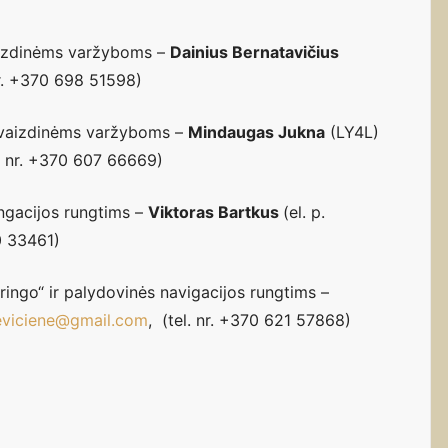
vaizdinėms varžyboms –
Dainius Bernatavičius
 nr. +370 698 51598)
kivaizdinėms varžyboms –
Mindaugas Jukna
(LY4L)
l. nr. +370 607 66669)
engacijos rungtims –
Viktoras Bartkus
(el. p.
50 33461)
ringo“ ir palydovinės navigacijos rungtims –
eviciene@gmail.com
, (tel. nr. +370 621 57868)