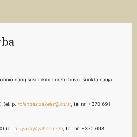
yba
otinio narių susirinkimo metu buvo išrinkta nauja
 (el. p.
rolandas.zakelis@ktu.lt
, tel nr. +370 691
) (el. p.
ly5xx@yahoo.com
, tel. nr. +370 698