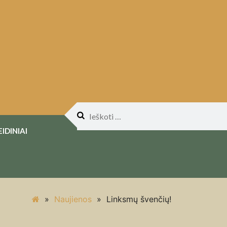
Ieškoti:
EIDINIAI
»
Naujienos
»
Linksmų švenčių!