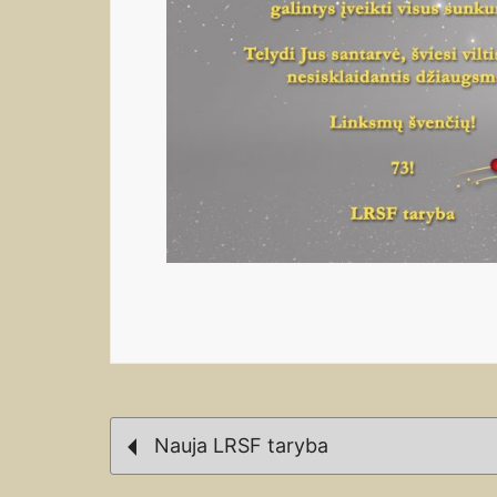
Post
Nauja LRSF taryba
navigation