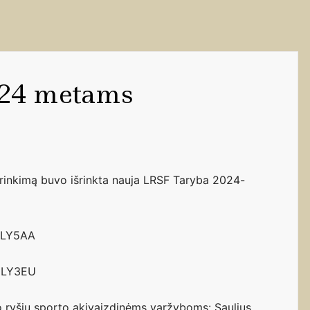
24 metams
sirinkimą buvo išrinkta nauja LRSF Taryba 2024-
s LY5AA
s LY3EU
o ryšių sporto akivaizdinėms varžyboms: Saulius