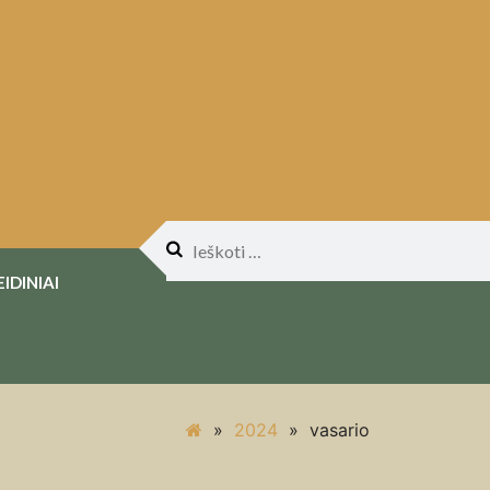
Ieškoti:
EIDINIAI
»
2024
»
vasario