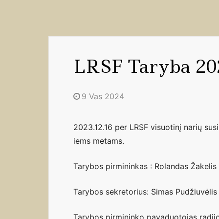
LRSF Taryba 20
9 Vas 2024
2023.12.16 per LRSF visuotinį narių su
iems metams.
Tarybos pirmininkas : Rolandas Žakeli
Tarybos sekretorius: Simas Pudžiuvėli
Tarybos pirmininko pavaduotojas radij