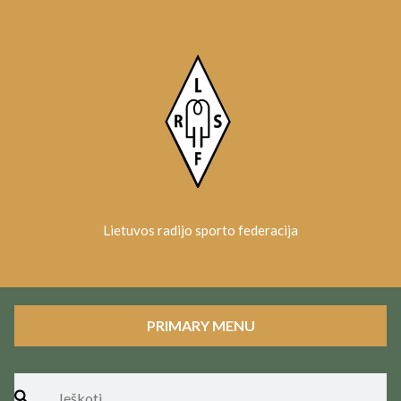
Skip
to
content
Lietuvos radijo sporto federacija
PRIMARY MENU
Ieškoti: