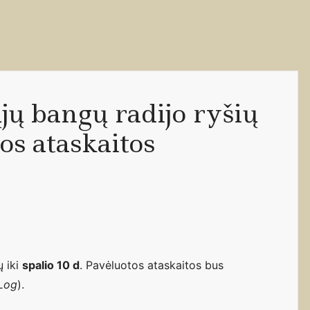
ų bangų radijo ryšių
s ataskaitos
ų iki
spalio 10 d
. Pavėluotos ataskaitos bus
Log
).