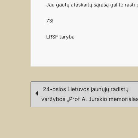
Jau gautų ataskaitų sąrašą galite rast
73!
LRSF taryba
Post
24-osios Lietuvos jaunųjų radistų
navigation
varžybos „Prof A. Jurskio memorialas