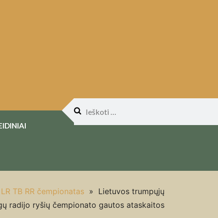
Ieškoti:
EIDINIAI
LR TB RR čempionatas
»
Lietuvos trumpųjų
ų radijo ryšių čempionato gautos ataskaitos