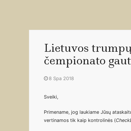
Lietuvos trumpųj
čempionato gauto
8 Spa 2018
Sveiki,
Primename, jog laukiame Jūsų ataskait
vertinamos tik kaip kontrolinės (
Check