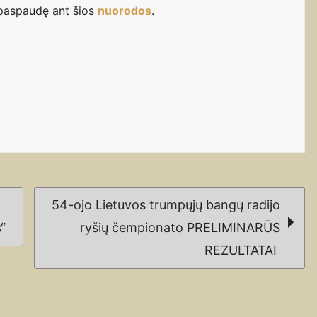
i paspaudę ant šios
nuorodos
.
54-ojo Lietuvos trumpųjų bangų radijo
“
ryšių čempionato PRELIMINARŪS
REZULTATAI