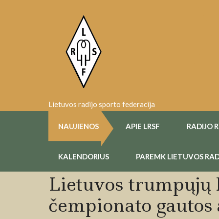
Skip
to
content
Lietuvos radijo sporto federacija
NAUJIENOS
APIE LRSF
RADIJO 
KALENDORIUS
PAREMK LIETUVOS RAD
Lietuvos trumpųjų 
čempionato gautos 