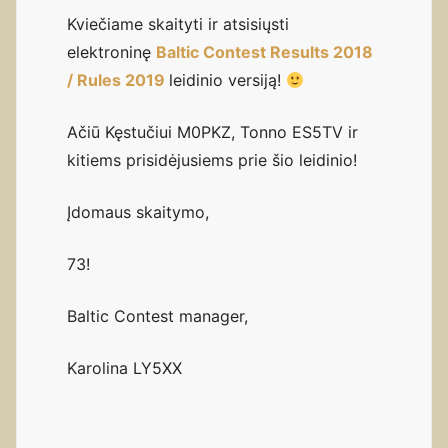
Kviečiame skaityti ir atsisiųsti
elektroninę
Baltic Contest Results 2018
/ Rules 2019
leidinio versiją!
Ačiū Kęstučiui M0PKZ, Tonno ES5TV ir
kitiems prisidėjusiems prie šio leidinio!
Įdomaus skaitymo,
73!
Baltic Contest manager,
Karolina LY5XX