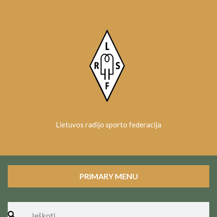
Skip
to
content
Lietuvos radijo sporto federacija
PRIMARY MENU
Ieškoti: