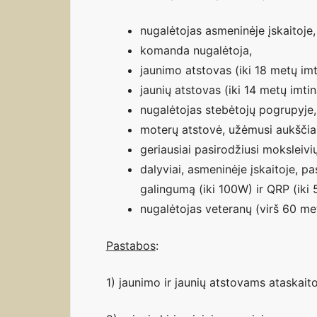
nugalėtojas asmeninėje įskaitoje,
komanda nugalėtoja,
jaunimo atstovas (iki 18 metų imt
jaunių atstovas (iki 14 metų imti
nugalėtojas stebėtojų pogrupyje,
moterų atstovė, užėmusi aukščiau
geriausiai pasirodžiusi moksleiv
dalyviai, asmeninėje įskaitoje, p
galingumą (iki 100W) ir QRP (iki 
nugalėtojas veteranų (virš 60 me
Pastabos
:
1) jaunimo ir jaunių atstovams ataskait