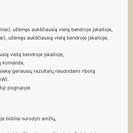
inai), užėmęs aukščiausią vietą bendroje įskaitoje,
nai), užėmęs aukščiausią vietą bendroje įskaitoje,
sią vietą bendroje įskaitoje,
ių komanda,
asiekę geriausių rezultatų naudodami ribotą
5W).
tų) pogrupyje
oje būtina nurodyti amžių,