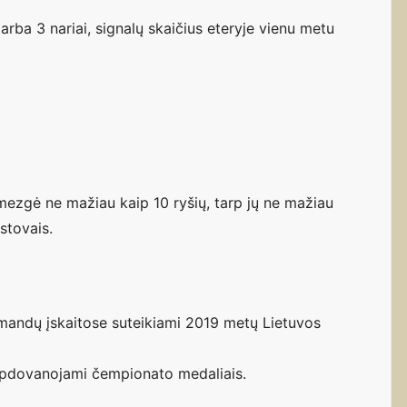
rba 3 nariai, signalų skaičius eteryje vienu metu
užmezgė ne mažiau kaip 10 ryšių, tarp jų ne mažiau
stovais.
andų įskaitose suteikiami 2019 metų Lietuvos
 apdovanojami čempionato medaliais.