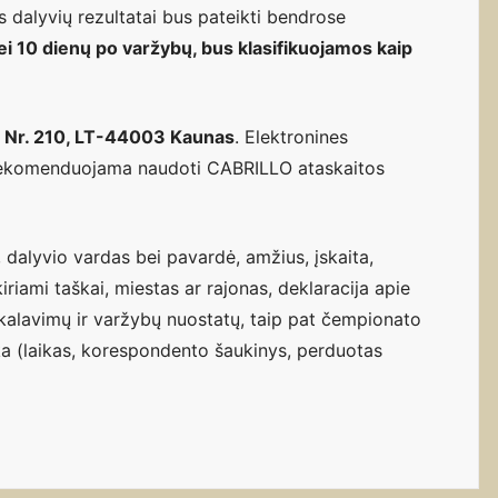
as dalyvių rezultatai bus pateikti bendrose
ei 10 dienų po varžybų, bus klasifikuojamos kaip
. Nr. 210, LT-44003 Kaunas
. Elektronines
komenduojama naudoti CABRILLO ataskaitos
, dalyvio vardas bei pavardė, amžius, įskaita,
riami taškai, miestas ar rajonas, deklaracija apie
ikalavimų ir varžybų nuostatų, taip pat čempionato
ka (laikas, korespondento šaukinys, perduotas