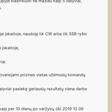
upyje klasifikuoti ne mažiau kaip 5 dalyviai,
.
je įskaitoje, naudoję tik CW arba tik SSB ryšio
 įskaitoje,
iai.
dovanojami prizines vietas užėmusių komandų
yviai pasiekę geriausių rezultatų viena darbo
u kaip per 10 dienų po varžybų (iki 2019 10 09