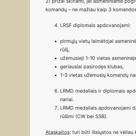
2) prizai skiriami, jei asmeniniame pogr
komandų – ne mažiau kaip 3 komandos
LRSF diplomais apdovanojami:
pirmųjų vietų laimėtojai asmeninė
rūšį,
užėmusieji 1-10 vietas asmeninėje
geriausiai pasirodęs klubas,
1-3 vietas užėmusių komandų nar
LRMD medaliais ir diplomais ap
nariai.
LRMD medaliais apdovanojami dal
rūšimi (CW bei SSB).
Ataskaitos
: turi būti išsiųstos ne vėlia