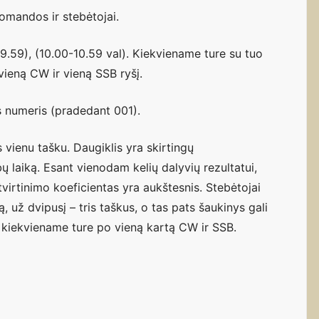
omandos ir stebėtojai.
09.59), (10.00-10.59 val). Kiekviename ture su tuo
ieną CW ir vieną SSB ryšį.
lės numeris (pradedant 001).
 vienu tašku. Daugiklis yra skirtingų
 laiką. Esant vienodam kelių dalyvių rezultatui,
virtinimo koeficientas yra aukštesnis. Stebėtojai
 už dvipusį – tris taškus, o tas pats šaukinys gali
s, kiekviename ture po vieną kartą CW ir SSB.