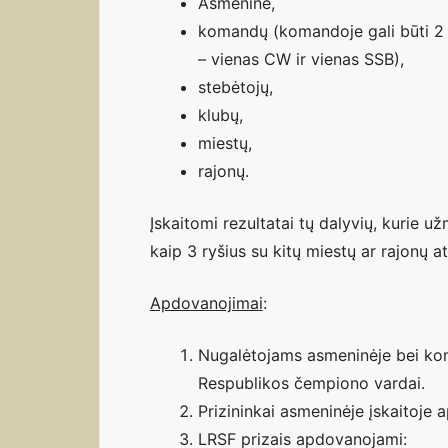
Asmeninė,
komandų (komandoje gali būti 2 a
– vienas CW ir vienas SSB),
stebėtojų,
klubų,
miestų,
rajonų.
Įskaitomi rezultatai tų dalyvių, kurie 
kaip 3 ryšius su kitų miestų ar rajonų at
Apdovanojimai
:
Nugalėtojams asmeninėje bei kom
Respublikos čempiono vardai.
Prizininkai asmeninėje įskaitoje
LRSF prizais apdovanojami: