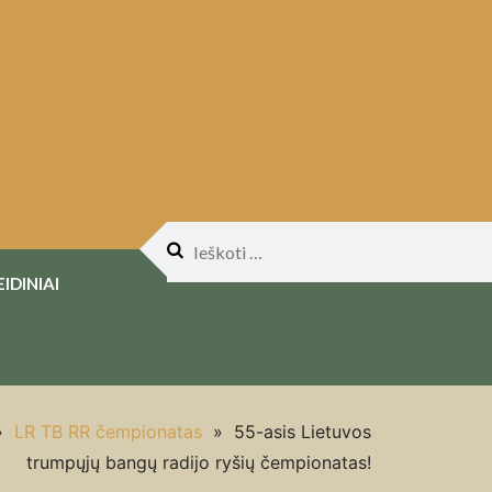
Ieškoti:
EIDINIAI
»
LR TB RR čempionatas
»
55-asis Lietuvos
trumpųjų bangų radijo ryšių čempionatas!