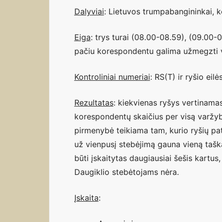
Dalyviai
: Lietuvos trumpabangininkai, k
Eiga
: trys turai (08.00-08.59), (09.00-
pačiu korespondentu galima užmegzti v
Kontroliniai numeriai
: RS(T) ir ryšio ei
Rezultatas
: kiekvienas ryšys vertinamas
korespondentų skaičius per visą varžybų
pirmenybė teikiama tam, kurio ryšių pat
už vienpusį stebėjimą gauna vieną tašką,
būti įskaitytas daugiausiai šešis kartu
Daugiklio stebėtojams nėra.
Įskaita
: