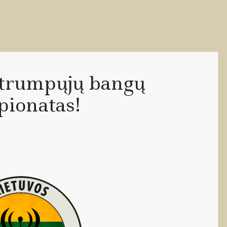
s trumpųjų bangų
pionatas!