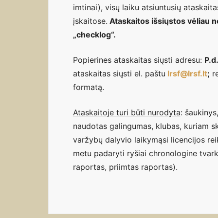
imtinai), visų laiku atsiuntusių ataskait
įskaitose.
Ataskaitos išsiųstos vėliau n
„checklog“.
Popierines ataskaitas siųsti adresu:
P.d
ataskaitas siųsti el. paštu
lrsf@lrsf.lt
;
re
formatą.
Ataskaitoje turi būti nurodyta
: šaukinys
naudotas galingumas, klubas, kuriam ski
varžybų dalyvio laikymąsi licencijos re
metu padaryti ryšiai chronologine tvar
raportas, priimtas raportas).