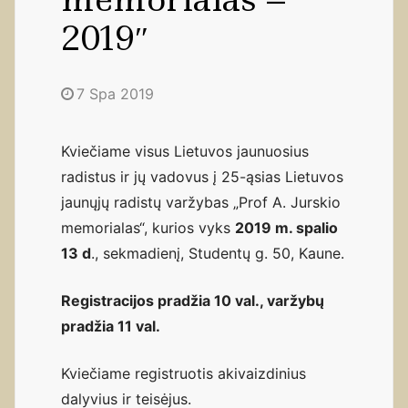
2019″
7 Spa 2019
Kviečiame visus Lietuvos jaunuosius
radistus ir jų vadovus į 25-ąsias Lietuvos
jaunųjų radistų varžybas „Prof A. Jurskio
memorialas“, kurios vyks
2019 m. spalio
13 d
., sekmadienį, Studentų g. 50, Kaune.
Registracijos pradžia 10 val., varžybų
pradžia 11 val.
Kviečiame registruotis akivaizdinius
dalyvius ir teisėjus.