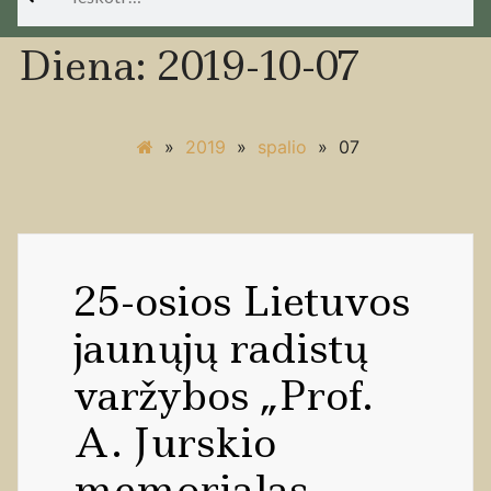
Diena:
2019-10-07
»
2019
»
spalio
»
07
25-osios Lietuvos
jaunųjų radistų
varžybos „Prof.
A. Jurskio
memorialas –