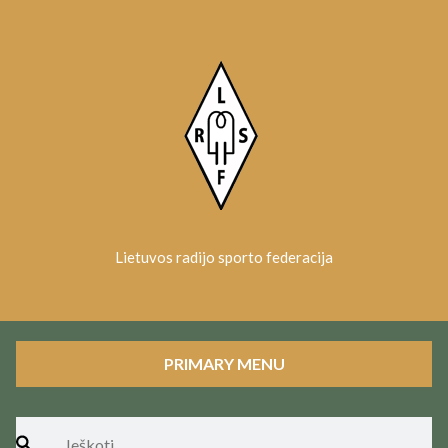
Skip
to
content
Lietuvos radijo sporto federacija
PRIMARY MENU
Ieškoti: