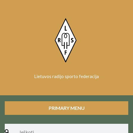
Skip
to
content
Lietuvos radijo sporto federacija
PRIMARY MENU
Ieškoti: