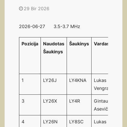
29 Bir 2026
2026-06-27 3.5-3.7 MHz
Pozicija
Naudotas
Šaukinys
Vardas
QS
Šaukinys
per
15.
15
1
LY26J
LY4KNA
Lukas
11
Vengras
3
LY26X
LY4R
Gintautas
15
Asevičius
4
LY26N
LY8SC
Lukas
10