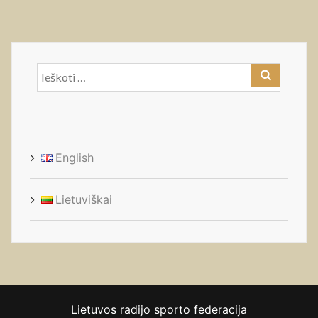
Ieškoti:
English
Lietuviškai
Lietuvos radijo sporto federacija