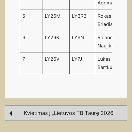
Adomas
5
LY26M
LY3RB
Rokas
12
Briedis
6
LY26K
LY6N
Rolandas
26
Naujikas
7
LY26V
LY7J
Lukas
19
Bartkus
Post
Kvietimas į „Lietuvos TB Taurę 2026”
navigation