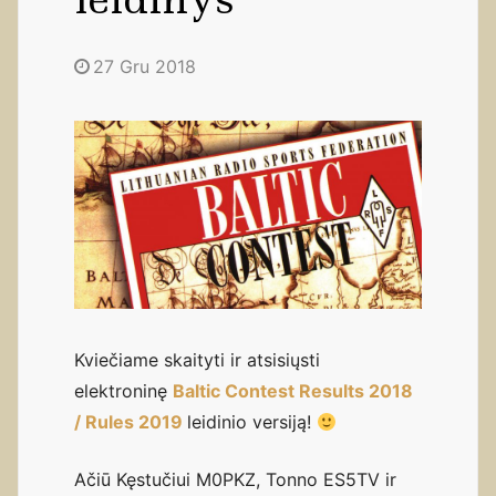
27 Gru 2018
Kviečiame skaityti ir atsisiųsti
elektroninę
Baltic Contest Results 2018
/ Rules 2019
leidinio versiją!
Ačiū Kęstučiui M0PKZ, Tonno ES5TV ir