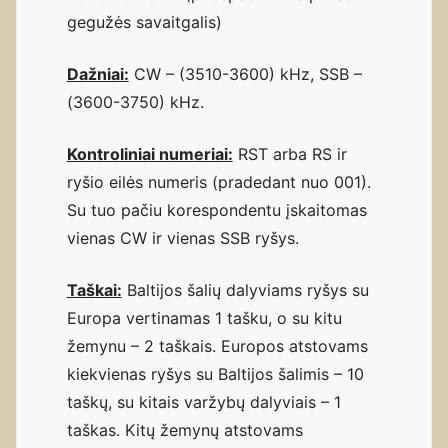
gegužės savaitgalis)
Dažniai:
CW – (3510-3600) kHz, SSB –
(3600-3750) kHz.
Kontroliniai numeriai:
RST arba RS ir
ryšio eilės numeris (pradedant nuo 001).
Su tuo pačiu korespondentu įskaitomas
vienas CW ir vienas SSB ryšys.
Taškai:
Baltijos šalių dalyviams ryšys su
Europa vertinamas 1 tašku, o su kitu
žemynu – 2 taškais. Europos atstovams
kiekvienas ryšys su Baltijos šalimis – 10
taškų, su kitais varžybų dalyviais – 1
taškas. Kitų žemynų atstovams