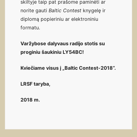
skiltyje taip pat prašome paminėti ar
norite gauti
Baltic Contest
knygelę ir
diplomą popieriniu ar elektroniniu
formatu.
Varžybose dalyvaus radijo stotis su
proginiu šaukiniu LY54BC!
Kviečiame visus į „Baltic Contest-2018“.
LRSF taryba,
2018 m.