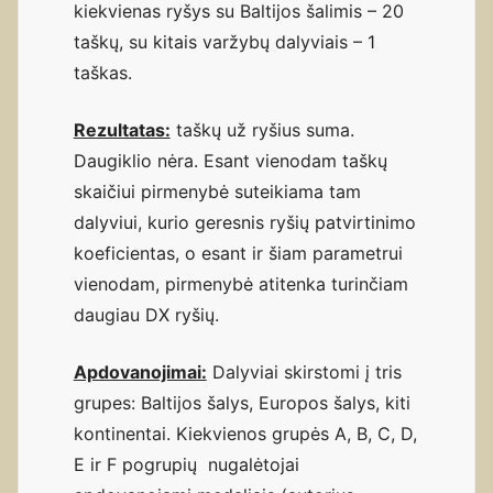
kiekvienas ryšys su Baltijos šalimis – 20
taškų, su kitais varžybų dalyviais – 1
taškas.
Rezultatas:
taškų už ryšius suma.
Daugiklio nėra. Esant vienodam taškų
skaičiui pirmenybė suteikiama tam
dalyviui, kurio geresnis ryšių patvirtinimo
koeficientas, o esant ir šiam parametrui
vienodam, pirmenybė atitenka turinčiam
daugiau DX ryšių.
Apdovanojimai:
Dalyviai skirstomi į tris
grupes: Baltijos šalys, Europos šalys, kiti
kontinentai. Kiekvienos grupės A, B, C, D,
E ir F pogrupių nugalėtojai