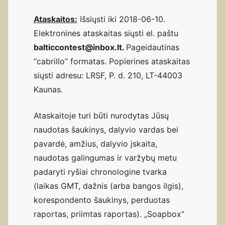
Ataskaitos:
Išsiųsti iki 2018-06-10.
Elektronines ataskaitas siųsti el. paštu
balticcontest@inbox.lt.
Pageidautinas
“cabrillo” formatas. Popierines ataskaitas
siųsti adresu: LRSF, P. d. 210, LT-44003
Kaunas.
Ataskaitoje turi būti nurodytas Jūsų
naudotas šaukinys, dalyvio vardas bei
pavardė, amžius, dalyvio įskaita,
naudotas galingumas ir varžybų metu
padaryti ryšiai chronologine tvarka
(laikas GMT, dažnis (arba bangos ilgis),
korespondento šaukinys, perduotas
raportas, priimtas raportas). „Soapbox“