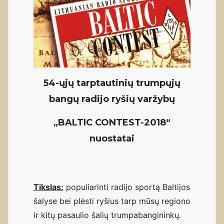
54-ųjų tarptautinių trumpųjų
bangų radijo ryšių varžybų
„BALTIC CONTEST-2018“
nuostatai
Tikslas:
populiarinti radijo sportą Baltijos
šalyse bei plėsti ryšius tarp mūsų regiono
ir kitų pasaulio šalių trumpabangininkų.