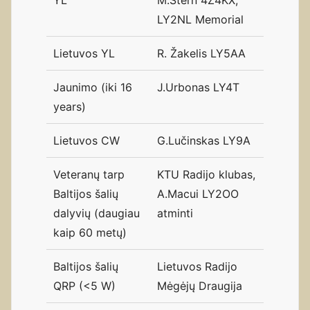
LY2NL Memorial
Lietuvos YL
R. Žakelis LY5AA
Jaunimo (iki 16
J.Urbonas LY4T
years)
Lietuvos CW
G.Lučinskas LY9A
Veteranų tarp
KTU Radijo klubas,
Baltijos šalių
A.Macui LY2OO
dalyvių (daugiau
atminti
kaip 60 metų)
Baltijos šalių
Lietuvos Radijo
QRP (<5 W)
Mėgėjų Draugija