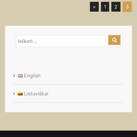
«
1
2
3
Navigacija
tarp
Ieškoti:
įrašų
English
Lietuviškai