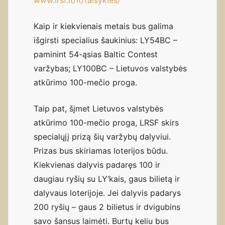
www.lrsf.lt/lt/taisykles/
Kaip ir kiekvienais metais bus galima
išgirsti specialius šaukinius: LY54BC –
paminint 54-ąsias Baltic Contest
varžybas; LY100BC – Lietuvos valstybės
atkūrimo 100-mečio proga.
Taip pat, šįmet Lietuvos valstybės
atkūrimo 100-mečio proga, LRSF skirs
specialųjį prizą šių varžybų dalyviui.
Prizas bus skiriamas loterijos būdu.
Kiekvienas dalyvis padaręs 100 ir
daugiau ryšių su LY‘kais, gaus bilietą ir
dalyvaus loterijoje. Jei dalyvis padarys
200 ryšių – gaus 2 bilietus ir dvigubins
savo šansus laimėti. Burtų keliu bus