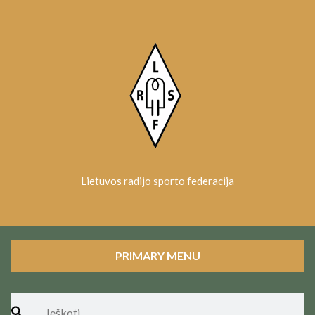
Skip
to
content
Lietuvos radijo sporto federacija
PRIMARY MENU
Ieškoti: