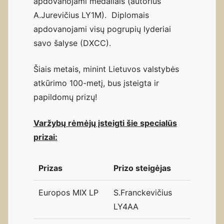
apdovanojami medaliais (autorius
A.Jurevičius LY1M). Diplomais
apdovanojami visų pogrupių lyderiai
savo šalyse (DXCC).
Šiais metais, minint Lietuvos valstybės
atkūrimo 100-metį, bus įsteigta ir
papildomų prizų!
Varžybų rėmėjų įsteigti šie specialūs
prizai:
Prizas
Prizo steigėjas
Europos MIX LP
S.Franckevičius
LY4AA