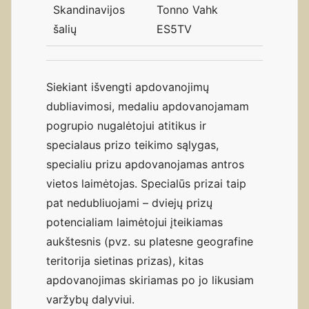
Skandinavijos
Tonno Vahk
šalių
ES5TV
Siekiant išvengti apdovanojimų
dubliavimosi, medaliu apdovanojamam
pogrupio nugalėtojui atitikus ir
specialaus prizo teikimo sąlygas,
specialiu prizu apdovanojamas antros
vietos laimėtojas. Specialūs prizai taip
pat nedubliuojami – dviejų prizų
potencialiam laimėtojui įteikiamas
aukštesnis (pvz. su platesne geografine
teritorija sietinas prizas), kitas
apdovanojimas skiriamas po jo likusiam
varžybų dalyviui.