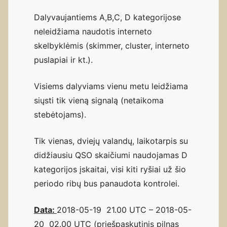
Dalyvaujantiems A,B,C, D kategorijose
neleidžiama naudotis interneto
skelbyklėmis (skimmer, cluster, interneto
puslapiai ir kt.).
Visiems dalyviams vienu metu leidžiama
siųsti tik vieną signalą (netaikoma
stebėtojams).
Tik vienas, dviejų valandų, laikotarpis su
didžiausiu QSO skaičiumi naudojamas D
kategorijos įskaitai, visi kiti ryšiai už šio
periodo ribų bus panaudota kontrolei.
Data:
2018-05-19 21.00 UTC – 2018-05-
20 02.00 UTC (priešpaskutinis pilnas