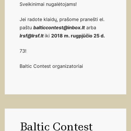
Sveikinimai nugalėtojams!
Jei radote klaidų, prašome pranešti el.
paštu
balticcontest@inbox.lt
arba
lrsf@lrsf.lt
iki
2018 m. rugpjūčio 25 d.
73!
Baltic Contest organizatoriai
Baltic Contest