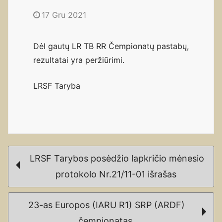
17 Gru 2021
Dėl gautų LR TB RR Čempionatų pastabų,
rezultatai yra peržiūrimi.
LRSF Taryba
Post
LRSF Tarybos posėdžio lapkričio mėnesio
navigation
protokolo Nr.21/11-01 išrašas
23-as Europos (IARU R1) SRP (ARDF)
čempionatas