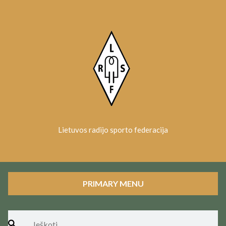
Skip
to
content
Lietuvos radijo sporto federacija
PRIMARY MENU
Ieškoti: