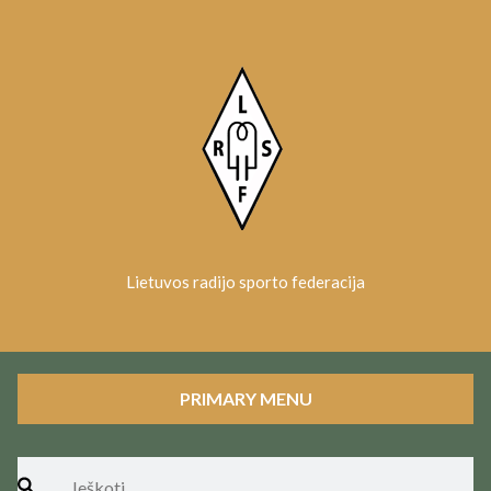
Skip
to
content
Lietuvos radijo sporto federacija
PRIMARY MENU
Ieškoti: