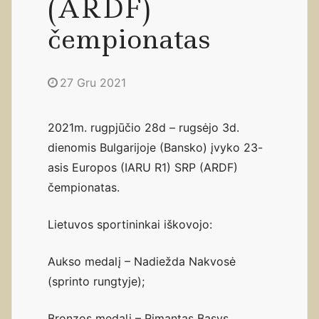
(ARDF)
čempionatas
27 Gru 2021
2021m. rugpjūčio 28d – rugsėjo 3d.
dienomis Bulgarijoje (Bansko) įvyko 23-
asis Europos (IARU R1) SRP (ARDF)
čempionatas.
Lietuvos sportininkai iškovojo:
Aukso medalį – Nadiežda Nakvosė
(sprinto rungtyje);
Bronzos medalį – Rimantas Basys