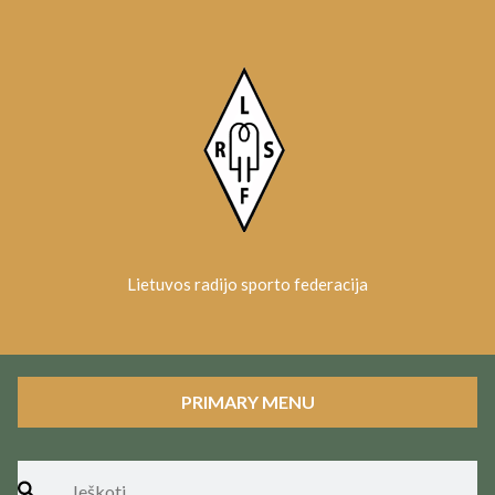
Skip
to
content
Lietuvos radijo sporto federacija
PRIMARY MENU
Ieškoti: