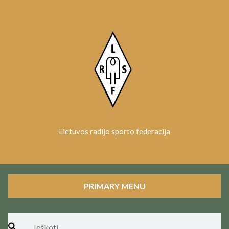
Skip
to
content
Lietuvos radijo sporto federacija
PRIMARY MENU
Ieškoti: