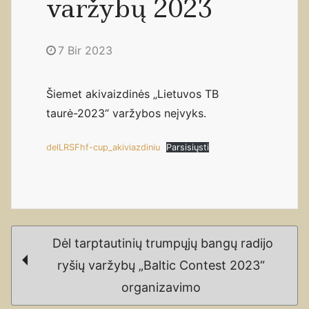
varžybų 2023
7 Bir 2023
Šiemet akivaizdinės „Lietuvos TB
taurė-2023“ varžybos neįvyks.
delLRSFhf-cup_akiviazdiniu
Parsisiųsti
Post
Dėl tarptautinių trumpųjų bangų radijo
navigation
ryšių varžybų „Baltic Contest 2023“
organizavimo