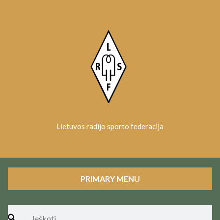
Skip
to
content
Lietuvos radijo sporto federacija
PRIMARY MENU
Ieškoti: