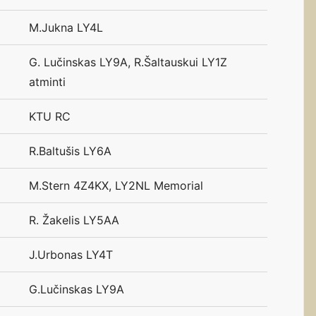
M.Jukna LY4L
G. Lučinskas LY9A, R.Šaltauskui LY1Z
atminti
KTU RC
R.Baltušis LY6A
M.Stern 4Z4KX, LY2NL Memorial
R. Žakelis LY5AA
J.Urbonas LY4T
G.Lučinskas LY9A