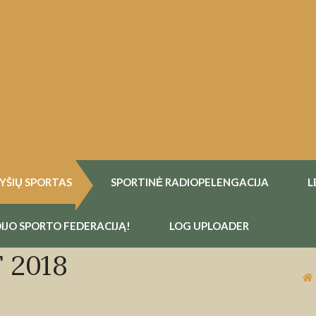
RYŠIŲ SPORTAS
SPORTINĖ RADIOPELENGACIJA
L
IJO SPORTO FEDERACIJĄ!
LOG UPLOADER
 2018