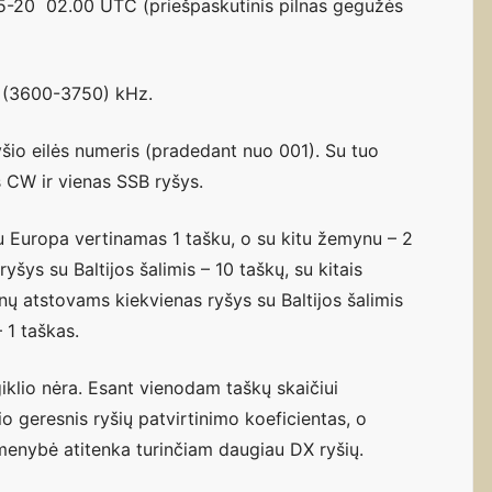
-20 02.00 UTC (priešpaskutinis pilnas gegužės
 (3600-3750) kHz.
šio eilės numeris (pradedant nuo 001). Su tuo
 CW ir vienas SSB ryšys.
su Europa vertinamas 1 tašku, o su kitu žemynu – 2
šys su Baltijos šalimis – 10 taškų, su kitais
nų atstovams kiekvienas ryšys su Baltijos šalimis
 1 taškas.
klio nėra. Esant vienodam taškų skaičiui
o geresnis ryšių patvirtinimo koeficientas, o
menybė atitenka turinčiam daugiau DX ryšių.