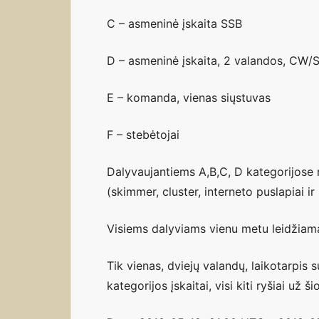
C – asmeninė įskaita SSB
D – asmeninė įskaita, 2 valandos, CW/
E – komanda, vienas siųstuvas
F – stebėtojai
Dalyvaujantiems A,B,C, D kategorijose 
(skimmer, cluster, interneto puslapiai ir k
Visiems dalyviams vienu metu leidžiama 
Tik vienas, dviejų valandų, laikotarpi
kategorijos įskaitai, visi kiti ryšiai už