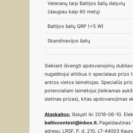
Veteranų tarp Baltijos šalių dalyvių
(daugiau kaip 60 metų)
Baltijos šalių QRP (<5 W)
Skandinavijos šalių
Siekiant išvengti apdovanojimų dubli
nugalėtojui atitikus ir specialaus priz
antros vietos laimėtojas. Specialūs priz
potencialiam laimėtojui įteikiamas aukšt
sietinas prizas), kitas apdovanojimas s
Ataskaitos:
Išsiųsti iki 2018-06-10. Elek
balticcontest@inbox.lt.
Pageidautinas “
adresu: LRSF, P. d. 210, LT-44003 Kaun