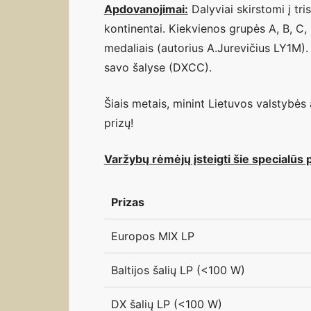
Apdovanojimai:
Dalyviai skirstomi į tris
kontinentai. Kiekvienos grupės A, B, C,
medaliais (autorius A.Jurevičius LY1M)
savo šalyse (DXCC).
Šiais metais, minint Lietuvos valstybės
prizų!
Varžybų rėmėjų įsteigti šie specialūs p
Prizas
Europos MIX LP
Baltijos šalių LP (<100 W)
DX šalių LP (<100 W)