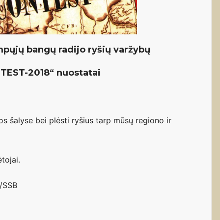
mpųjų bangų radijo ryšių varžybų
TEST-2018“ nuostatai
jos šalyse bei plėsti ryšius tarp mūsų regiono ir
tojai.
W/SSB