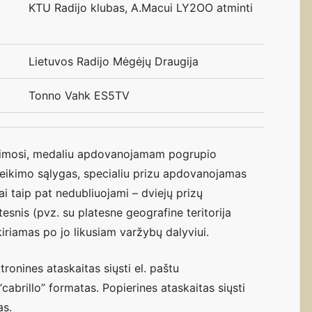
KTU Radijo klubas, A.Macui LY2OO atminti
Lietuvos Radijo Mėgėjų Draugija
Tonno Vahk ES5TV
avimosi, medaliu apdovanojamam pogrupio
o teikimo sąlygas, specialiu prizu apdovanojamas
ai taip pat nedubliuojami – dviejų prizų
esnis (pvz. su platesne geografine teritorija
kiriamas po jo likusiam varžybų dalyviui.
tronines ataskaitas siųsti el. paštu
cabrillo” formatas. Popierines ataskaitas siųsti
as.