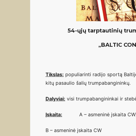
54-ųjų tarptautinių tru
„BALTIC CON
Tikslas:
populiarinti radijo sportą Balti
kitų pasaulio šalių trumpabangininkų.
Dalyviai:
visi trumpabangininkai ir stebė
Įskaita:
A – asmeninė įskaita C
B – asmeninė įskaita CW