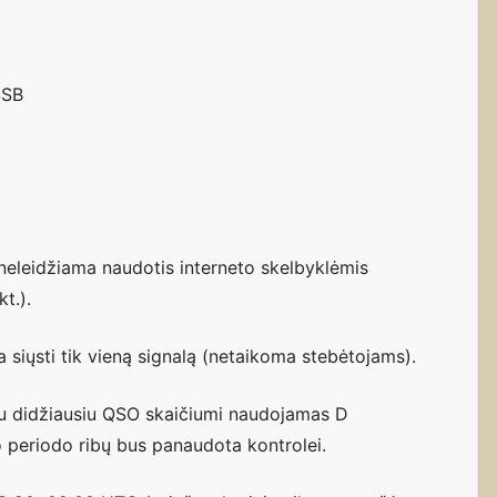
SSB
neleidžiama naudotis interneto skelbyklėmis
t.).
siųsti tik vieną signalą (netaikoma stebėtojams).
s su didžiausiu QSO skaičiumi naudojamas D
 šio periodo ribų bus panaudota kontrolei.