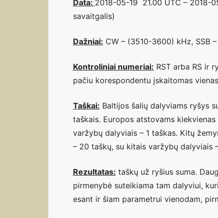
Data:
2018-05-19 21.00 UTC – 2018-05
savaitgalis)
Dažniai:
CW – (3510-3600) kHz, SSB –
Kontroliniai numeriai:
RST arba RS ir ry
pačiu korespondentu įskaitomas vienas
Taškai:
Baltijos šalių dalyviams ryšys 
taškais. Europos atstovams kiekvienas ry
varžybų dalyviais – 1 taškas. Kitų žemy
– 20 taškų, su kitais varžybų dalyviais –
Rezultatas:
taškų už ryšius suma. Daugi
pirmenybė suteikiama tam dalyviui, kuri
esant ir šiam parametrui vienodam, pir