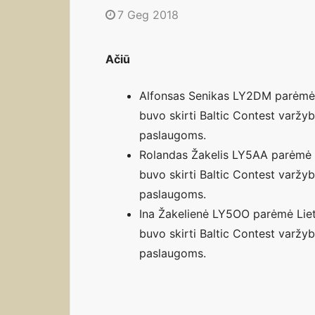
7 Geg 2018
Ačiū
Alfonsas Senikas LY2DM parėmė L
buvo skirti Baltic Contest varžyb
paslaugoms.
Rolandas Žakelis LY5AA parėmė L
buvo skirti Baltic Contest varžyb
paslaugoms.
Ina Žakelienė LY5OO parėmė Lietu
buvo skirti Baltic Contest varžyb
paslaugoms.