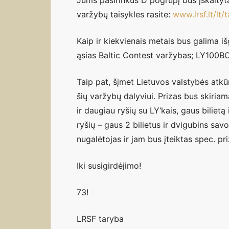
Jums pasirinkus D pogrupį bus įskaityta
varžybų taisykles rasite:
www.lrsf.lt/lt/
Kaip ir kiekvienais metais bus galima iš
ąsias Baltic Contest varžybas; LY100B
Taip pat, šįmet Lietuvos valstybės atkū
šių varžybų dalyviui. Prizas bus skiria
ir daugiau ryšių su LY‘kais, gaus bilietą
ryšių – gaus 2 bilietus ir dvigubins savo
nugalėtojas ir jam bus įteiktas spec. pri
Iki susigirdėjimo!
73!
LRSF taryba