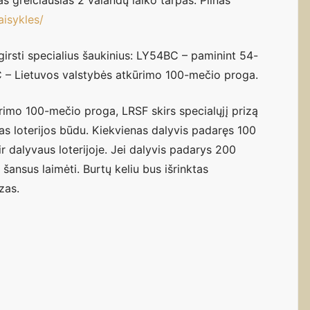
s greičiausias 2 valandų laiko tarpas. Pilnas
taisykles/
girsti specialius šaukinius: LY54BC – paminint 54-
C – Lietuvos valstybės atkūrimo 100-mečio proga.
rimo 100-mečio proga, LRSF skirs specialųjį prizą
mas loterijos būdu. Kiekvienas dalyvis padaręs 100
 ir dalyvaus loterijoje. Jei dalyvis padarys 200
 šansus laimėti. Burtų keliu bus išrinktas
zas.