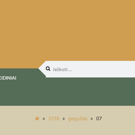
Ieškoti:
EIDINIAI
»
2018
»
gegužės
»
07