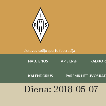
Skip
to
content
Lietuvos radijo sporto federacija
NAUJIENOS
APIE LRSF
RADIJO 
KALENDORIUS
PAREMK LIETUVOS RAD
Diena:
2018-05-07