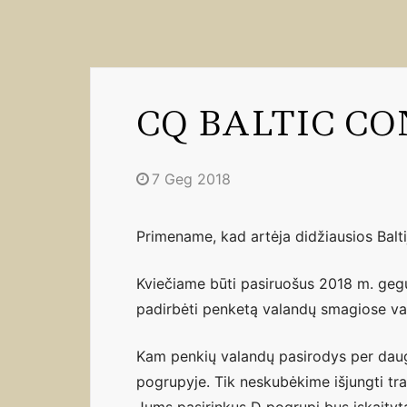
CQ BALTIC CO
7 Geg 2018
Primename, kad artėja didžiausios Bal
Kviečiame būti pasiruošus 2018 m. gegu
padirbėti penketą valandų smagiose v
Kam penkių valandų pasirodys per daug –
pogrupyje. Tik neskubėkime išjungti tran