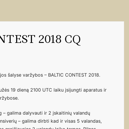
NTEST 2018 CQ
tijos šalyse varžybos – BALTIC CONTEST 2018.
žės 19 dieną 2100 UTC laiku įsijungti aparatus ir
aržybose.
 galima dalyvauti ir 2 įskaitinių valandų
siverių – galima dirbti kad ir visas 5 valandas,