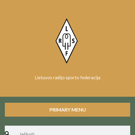
Skip
to
content
Lietuvos radijo sporto federacija
PRIMARY MENU
Ieškoti: