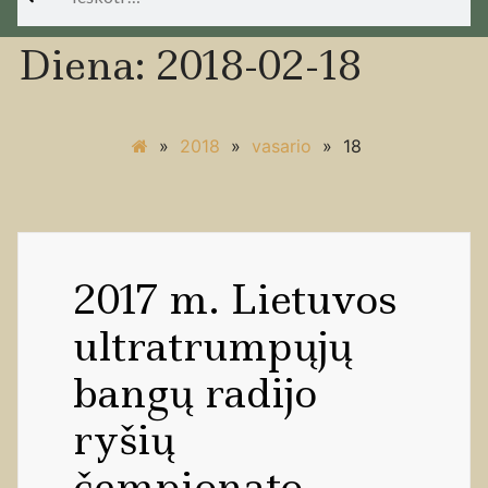
Diena:
2018-02-18
»
2018
»
vasario
»
18
2017 m. Lietuvos
ultratrumpųjų
bangų radijo
ryšių
čempionato