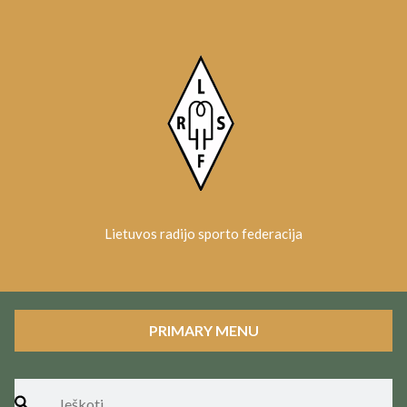
Skip
to
content
Lietuvos radijo sporto federacija
PRIMARY MENU
Ieškoti: