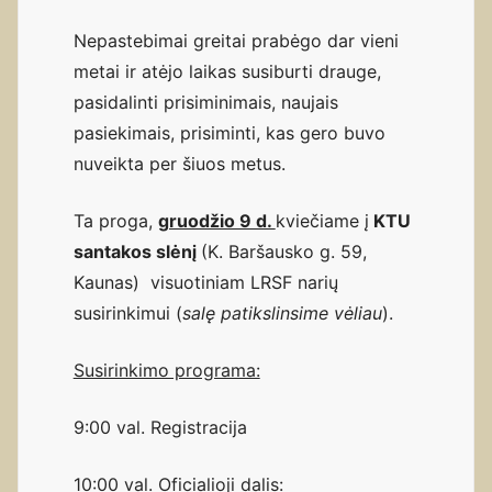
Nepastebimai greitai prabėgo dar vieni
metai ir atėjo laikas susiburti drauge,
pasidalinti prisiminimais, naujais
pasiekimais, prisiminti, kas gero buvo
nuveikta per šiuos metus.
Ta proga,
gruodžio 9 d.
kviečiame į
KTU
santakos slėnį
(K. Baršausko g. 59,
Kaunas) visuotiniam LRSF narių
susirinkimui (
salę patikslinsime vėliau
).
Susirinkimo programa:
9:00 val. Registracija
10:00 val. Oficialioji dalis: