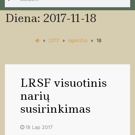
Diena:
2017-11-18
»
2017
»
lapkričio
»
18
LRSF visuotinis
narių
susirinkimas
18 Lap 2017