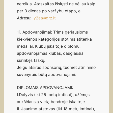
nereikia. Ataskaitas išsiųsti ne vėliau kaip
per 3 dienas po varžybų etapo, el.
Adresu:
ly2at@qrz.lt
11. Apdovanojimai: Trims geriausioms
kiekvienos kategorijos stotims atitenka
medaliai. Klubų įskaitoje diplomu,
apdovanojamas klubas, daugiausia
surinkęs taškų.
Jeigu atsiras sponsorių, tuomet atminimo
suvenyrais būtų apdovanojami:
DIPLOMAIS APDOVANOJAMI:
I.Dalyvis (iki 25 metų imtinai), užėmęs
aukščiausią vietą bendroje įskaitoje.
II. Jaunimo atstovas (iki 18 metų imtinai),