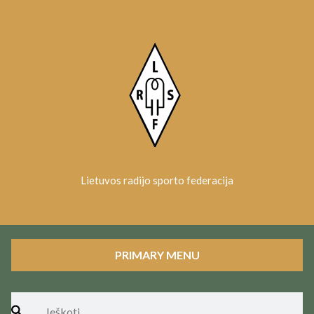
Skip
to
content
Lietuvos radijo sporto federacija
PRIMARY MENU
Ieškoti: