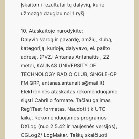
Įskaitomi rezultatai tų dalyvių, kurie
užmezgė daugiau nei 1 ryšį.
10. Ataskaitoje nurodykite:
Dalyvio vardą ir pavardę, amžių, klubą,
kategoriją, kurioje, dalyvavo, el. pašto
adresą. (PVZ.: Antanas Antanaitis , 22
metai, KAUNAS UNIVERSITY OF
TECHNOLOGY RADIO CLUB, SINGLE-OP
FM QRP, antanas.antanaitis@mail.lt)
Elektronines ataskaitas rekomenduojame
siųsti Cabrillo formate. Tačiau galimas
Reg1Test formatas. Naudoti tik UTC
laiką. Rekomenduojamos programos:
DXLog (nuo 2.5.42 ir naujesnės versijos),
CGLog2/ LogMaker. Taškų skaičiuoti