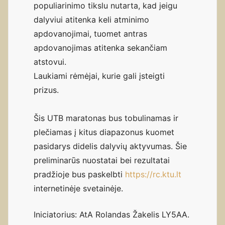
populiarinimo tikslu nutarta, kad jeigu
dalyviui atitenka keli atminimo
apdovanojimai, tuomet antras
apdovanojimas atitenka sekančiam
atstovui.
Laukiami rėmėjai, kurie gali įsteigti
prizus.
Šis UTB maratonas bus tobulinamas ir
plečiamas į kitus diapazonus kuomet
pasidarys didelis dalyvių aktyvumas. Šie
preliminarūs nuostatai bei rezultatai
pradžioje bus paskelbti
https://rc.ktu.lt
internetinėje svetainėje.
Iniciatorius: AtA Rolandas Žakelis LY5AA.