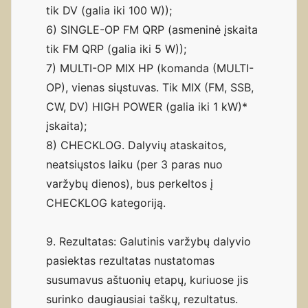
tik DV (galia iki 100 W));
6) SINGLE-OP FM QRP (asmeninė įskaita
tik FM QRP (galia iki 5 W));
7) MULTI-OP MIX HP (komanda (MULTI-
OP), vienas siųstuvas. Tik MIX (FM, SSB,
CW, DV) HIGH POWER (galia iki 1 kW)*
įskaita);
8) CHECKLOG. Dalyvių ataskaitos,
neatsiųstos laiku (per 3 paras nuo
varžybų dienos), bus perkeltos į
CHECKLOG kategoriją.
9. Rezultatas: Galutinis varžybų dalyvio
pasiektas rezultatas nustatomas
susumavus aštuonių etapų, kuriuose jis
surinko daugiausiai taškų, rezultatus.