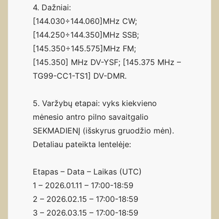
4. Dažniai:
[144.030÷144.060]MHz CW;
[144.250÷144.350]MHz SSB;
[145.350÷145.575]MHz FM;
[145.350] MHz DV-YSF; [145.375 MHz –
TG99-CC1-TS1] DV-DMR.
5. Varžybų etapai: vyks kiekvieno
mėnesio antro pilno savaitgalio
SEKMADIENĮ (išskyrus gruodžio mėn).
Detaliau pateikta lentelėje:
Etapas – Data – Laikas (UTC)
1 – 2026.01.11 – 17:00-18:59
2 – 2026.02.15 – 17:00-18:59
3 – 2026.03.15 – 17:00-18:59