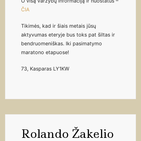
O visą varžybų informaciją ir nuostatus –
ČIA
Tikimės, kad ir šiais metais jūsų
aktyvumas eteryje bus toks pat šiltas ir
bendruomeniškas. Iki pasimatymo
maratono etapuose!
73, Kasparas LY1KW
Rolando Žakelio