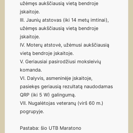
užėmęs aukščiausią vietą bendroje
įskaitoje.
III. Jaunių atstovas (iki 14 metų imtinai),
užėmęs aukščiausią vietą bendroje
įskaitoje.
IV. Moterų atstovė, užėmusi aukščiausią
vietą bendroje įskaitoje.
V. Geriausiai pasirodžiusi moksleivių
komanda.
VI. Dalyvis, asmeninėje įskaitoje,
pasiekęs geriausią rezultatą naudodamas
QRP (iki 5 W) galingumą.
VII. Nugalėtojas veteranų (virš 60 m.)
pogrupyje.
Pastaba: šio UTB Maratono