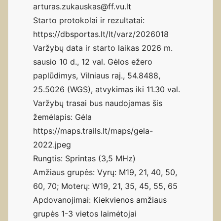
arturas.zukauskas@ff.vu.lt
Starto protokolai ir rezultatai:
https://dbsportas.lt/lt/varz/2026018
Varžybų data ir starto laikas 2026 m.
sausio 10 d., 12 val. Gėlos ežero
paplūdimys, Vilniaus raj., 54.8488,
25.5026 (WGS), atvykimas iki 11.30 val.
Varžybų trasai bus naudojamas šis
žemėlapis: Gėla
https://maps.trails.lt/maps/gela-
2022.jpeg
Rungtis: Sprintas (3,5 MHz)
Amžiaus grupės: Vyrų: M19, 21, 40, 50,
60, 70; Moterų: W19, 21, 35, 45, 55, 65
Apdovanojimai: Kiekvienos amžiaus
grupės 1-3 vietos laimėtojai