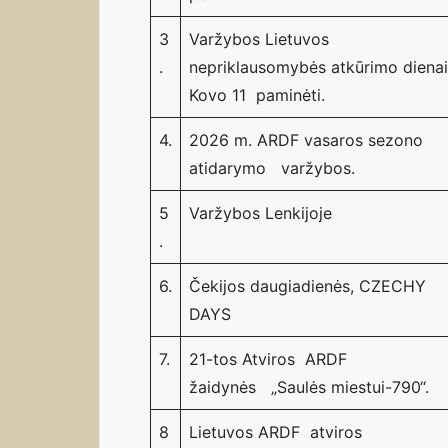
3
Varžybos Lietuvos
.
nepriklausomybės atkūrimo dienai
Kovo 11 paminėti.
4.
2026 m. ARDF vasaros sezono
atidarymo varžybos.
5
Varžybos Lenkijoje
.
6.
Čekijos daugiadienės, CZECHY
DAYS
7.
21-tos Atviros ARDF
žaidynės „Saulės miestui-790“.
8
Lietuvos ARDF atviros