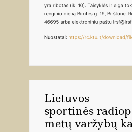
yra ribotas (iki 10). Taisyklės ir eiga tok
renginio dieną Birutės g. 19, Birštone. 
46695 arba elektroniniu paštu lrsf@lrsf.
Nuostatai:
https://rc.ktu.lt/download/f
Lietuvos
sportinės radiop
metų varžybų ka