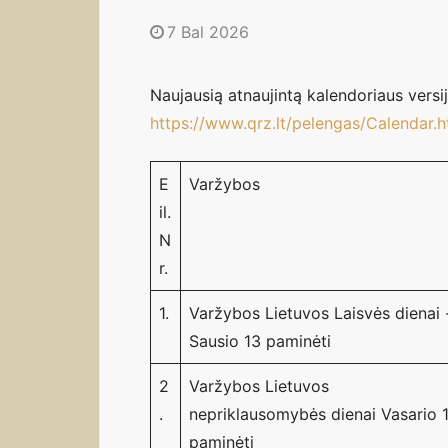
7 Bal 2026
Naujausią atnaujintą kalendoriaus versij
https://www.qrz.lt/pelengas/Calendar.
E
Varžybos
il.
N
r.
1.
Varžybos Lietuvos Laisvės dienai 
Sausio 13 paminėti
2
Varžybos Lietuvos
.
nepriklausomybės dienai Vasario 
paminėti