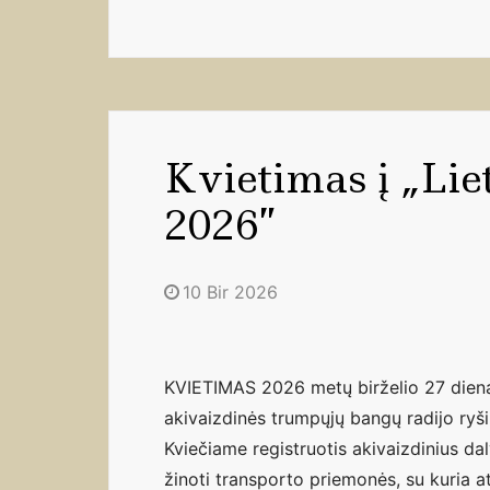
Kvietimas į „Li
2026”
10 Bir 2026
KVIETIMAS 2026 metų birželio 27 dieną
akivaizdinės trumpųjų bangų radijo r
Kviečiame registruotis akivaizdinius dal
žinoti transporto priemonės, su kuria at