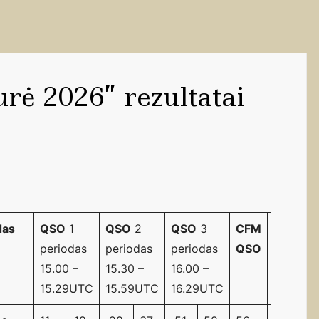
rė 2026” rezultatai
das
QSO
1
QSO
2
QSO
3
CFM
Vieta
periodas
periodas
periodas
QSO
15.00 –
15.30 –
16.00 –
15.29UTC
15.59UTC
16.29UTC