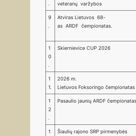
.
veteranų varžybos
9
Atviras Lietuvos 68-
.
as ARDF čempionatas.
1
Skiernievice CUP 2026
0
.
1
2026 m.
1.
Lietuvos Foksoringo čempionatas
1
Pasaulio jaunių ARDF čempionata
2
.
1
Šiaulių rajono SRP pirmenybės