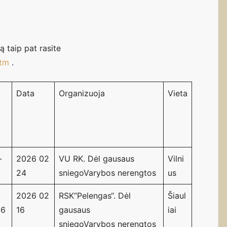
ą taip pat rasite
htm
.
Data
Organizuoja
Vieta
-
2026 02
VU RK. Dėl gausaus
Vilni
24
sniegoVarybos nerengtos
us
2026 02
RSK“Pelengas“. Dėl
Šiaul
16
16
gausaus
iai
sniegoVarybos nerengtos