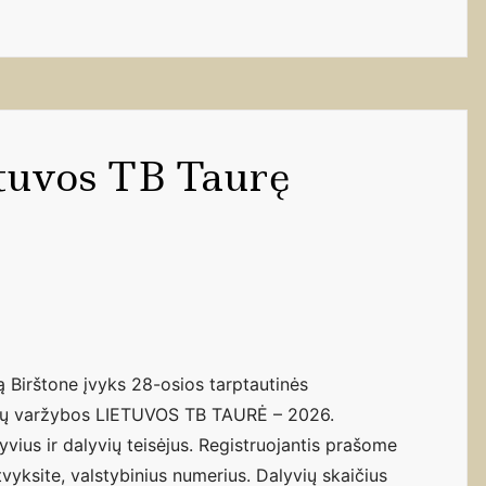
etuvos TB Taurę
 Birštone įvyks 28-osios tarptautinės
yšių varžybos LIETUVOS TB TAURĖ – 2026.
yvius ir dalyvių teisėjus. Registruojantis prašome
vyksite, valstybinius numerius. Dalyvių skaičius