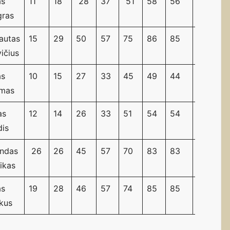
as
11
18
28
37
51
58
56
4
gras
autas
15
29
50
57
75
86
85
2
ičius
as
10
15
27
33
45
49
44
6
mas
as
12
14
26
33
51
54
54
5
dis
andas
26
26
45
57
70
83
83
3
ikas
as
19
28
46
57
74
85
85
1
kus