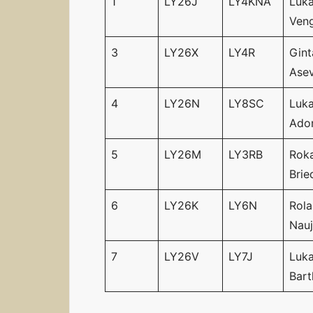
1
LY26J
LY4KNA
Luk
Ven
3
LY26X
LY4R
Gint
Asev
4
LY26N
LY8SC
Luk
Ado
5
LY26M
LY3RB
Rok
Brie
6
LY26K
LY6N
Rol
Nauj
7
LY26V
LY7J
Luk
Bart