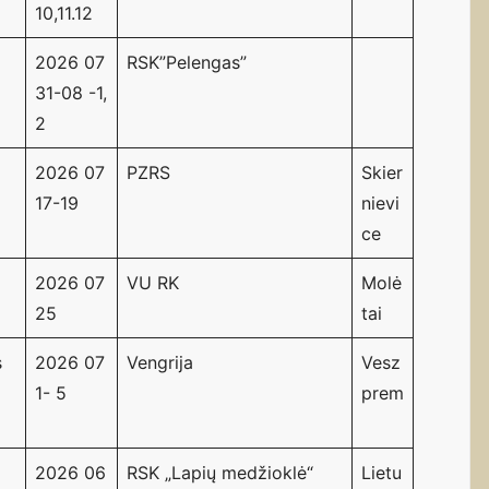
10,11.12
2026 07
RSK”Pelengas”
31-08 -1,
2
2026 07
PZRS
Skier
17-19
nievi
ce
2026 07
VU RK
Molė
25
tai
s
2026 07
Vengrija
Vesz
1- 5
prem
2026 06
RSK „Lapių medžioklė“
Lietu